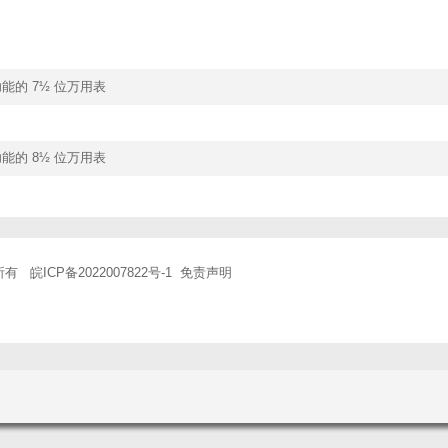
描功能的 7½ 位万用表
描功能的 8½ 位万用表
权所有
皖ICP备2022007822号-1
免责声明